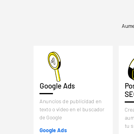
Aumen
Google Ads
Po
SE
Anuncios de publicidad en
texto o video en el buscador
Crea
de Google
aum
tu s
Google Ads