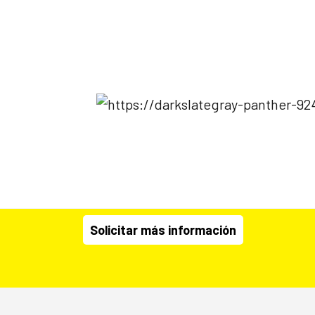
Inicio
|
Servicios
Agencia Marketing
Nos hemos especializado en negocios, mar
digital.
Solicitar más información