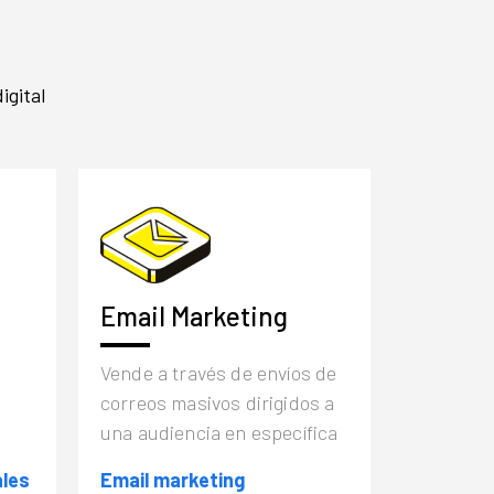
igital
Email Marketing
Vende a través de envíos de
correos masivos dirigidos a
una audiencia en específica
ales
Email marketing