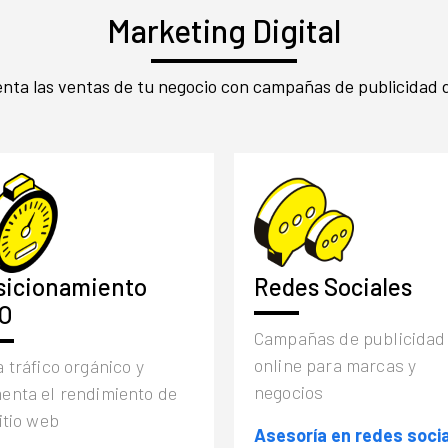
Marketing Digital
ta las ventas de tu negocio con campañas de publicidad d
sicionamiento
Redes Sociales
O
Campañas de publicidad
online para marcas y
 tráfico orgánico y
negocios
enta el rendimiento de
itio web
Asesoría en redes soci