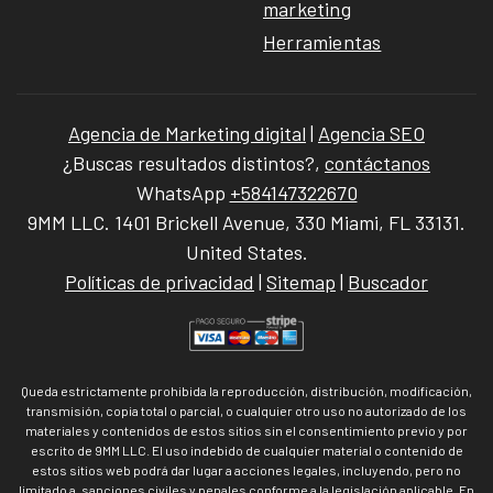
marketing
Herramientas
Agencia de Marketing digital
|
Agencia SEO
¿Buscas resultados distintos?,
contáctanos
WhatsApp
+584147322670
9MM LLC. 1401 Brickell Avenue, 330 Miami, FL 33131.
United States.
Políticas de privacidad
|
Sitemap
|
Buscador
Queda estrictamente prohibida la reproducción, distribución, modificación,
transmisión, copia total o parcial, o cualquier otro uso no autorizado de los
materiales y contenidos de estos sitios sin el consentimiento previo y por
escrito de 9MM LLC. El uso indebido de cualquier material o contenido de
estos sitios web podrá dar lugar a acciones legales, incluyendo, pero no
limitado a, sanciones civiles y penales conforme a la legislación aplicable. En