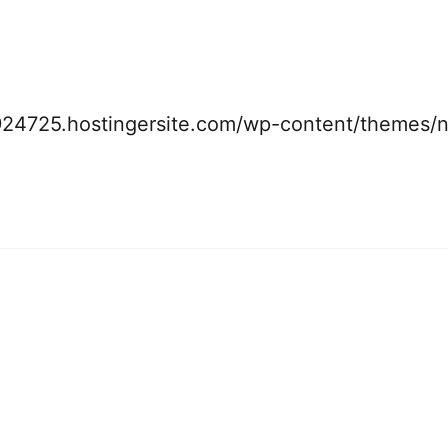
s web
del estado de redirección de HTTP debe ser un
redirección 3xx.