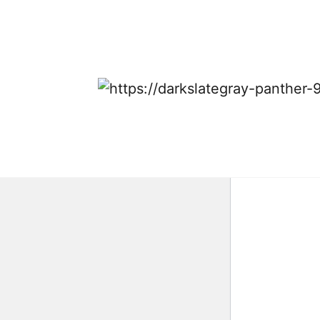
Sitio
El código 
código de 